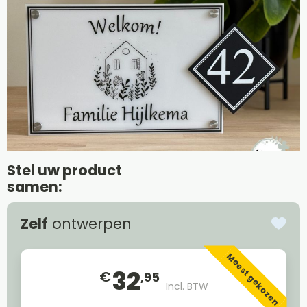
Stel uw product
samen:
Zelf
ontwerpen
Meest gekozen
32
€
,95
Incl. BTW