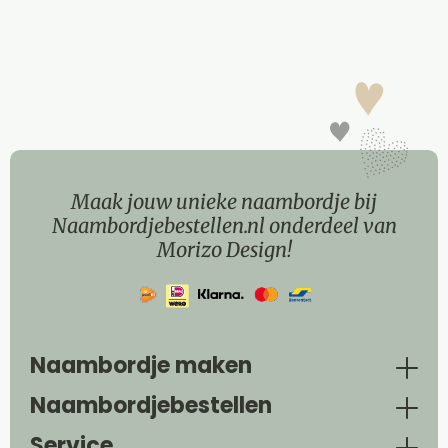
Maak jouw unieke naambordje bij
Naambordjebestellen.nl onderdeel van
Morizo Design!
Naambordje maken
Naambordjebestellen
Service