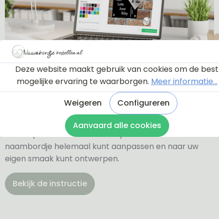
Ontwerptool
Deze website maakt gebruik van cookies om de best
mogelijke ervaring te waarborgen.
Meer informatie...
Weigeren
Configureren
Via onderstaande knop komt u bij een instructie en
een tutorial die u een rondleiding geeft door de
Aanvaard alle cookies
ontwerptool. Hierdoor weet u precies hoe u zelf uw
naambordje helemaal kunt aanpassen en naar uw
eigen smaak kunt ontwerpen.
Bekijk de instructie