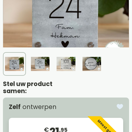
Stel uw product
samen:
Zelf
ontwerpen
Meest gekozen
21
€
,95