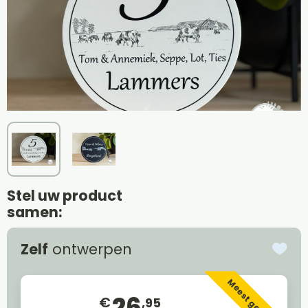
Stel uw product
samen:
Zelf
ontwerpen
Meest gekozen
26
€
,95