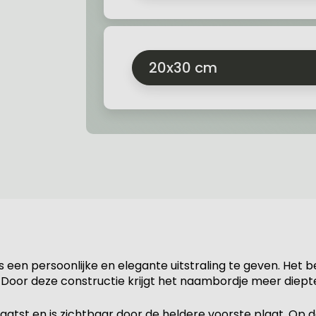
20x30 cm
een persoonlijke en elegante uitstraling te geven. Het b
r deze constructie krijgt het naambordje meer diepte en
atst en is zichtbaar door de heldere voorste plaat. Op 