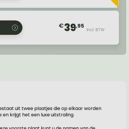
39
€
,95
Incl. BTW
estaat uit twee plaatjes die op elkaar worden
 krijgt het een luxe uitstraling.
deze voorste plaat kunt u de namen van de