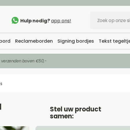
Hulp nodig?
app ons!
bord
Reclameborden
Signing bordjes
Tekst tegeltj
s verzenden boven €50,-
es
l
Stel uw product
samen: