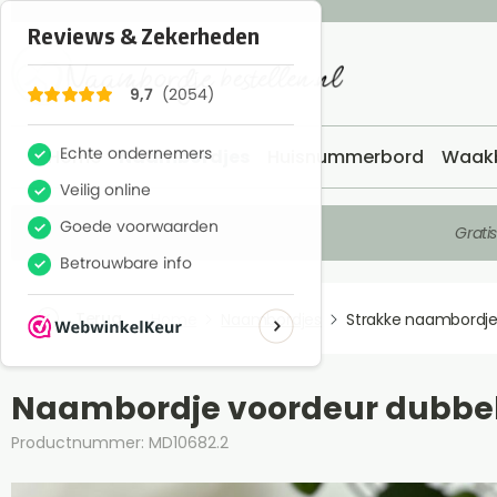
Home
Naambordjes
Huisnummerbord
Waak
Grati
Terug
Home
Naambordjes
Strakke naambordj
Naambordje voordeur dubbe
Productnummer: MD10682.2