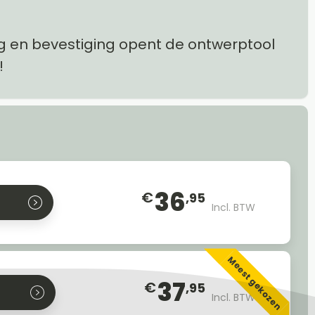
g en bevestiging opent de ontwerptool
!
36
€
,95
Incl. BTW
Meest gekozen
37
€
,95
Incl. BTW