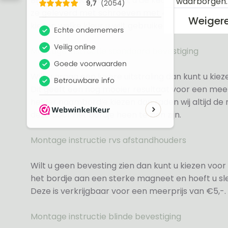
Bij de naambordjes heeft u de keuze uit 3 soorte
waarborgen
ze geleverd met schroeven met 4 zwarte en 4 wit
Weiger
kiezen welke kleur u wilt gebruiken.
Montage instructie standaard bevestiging
Wilt u graag een luxere uitstraling dan kunt u ki
Dit geeft een nog mooier resultaat voor een meer
helder naambordje kiezen dan raden wij altijd d
deze door het bordje heen te zien zijn.
Montage instructie rvs afstandhouders
Wilt u geen bevesting zien dan kunt u kiezen voor 
het bordje aan een sterke magneet en hoeft u sle
Deze is verkrijgbaar voor een meerprijs van €5,-.
Montage instructie blinde bevestiging