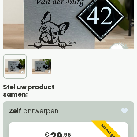
Stel uw product
samen:
Zelf
ontwerpen
Meest gekozen
29
€
,95