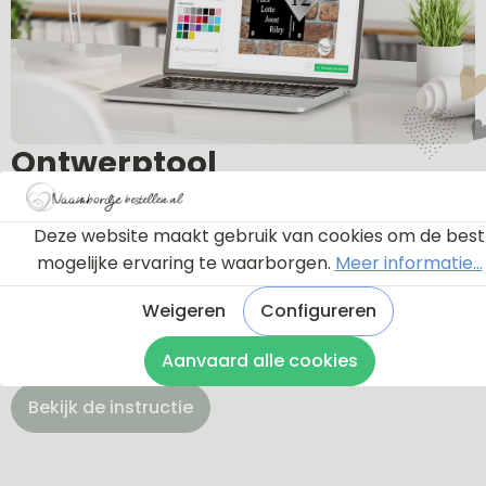
Ontwerptool
Deze website maakt gebruik van cookies om de best
Via onderstaande knop komt u bij een instructie en
mogelijke ervaring te waarborgen.
Meer informatie...
een tutorial die u een rondleiding geeft door de
ontwerptool. Hierdoor weet u precies hoe u zelf uw
Weigeren
Configureren
naambordje helemaal kunt aanpassen en naar uw
eigen smaak kunt ontwerpen.
Aanvaard alle cookies
Bekijk de instructie