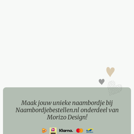
Maak jouw unieke naambordje bij
Naambordjebestellen.nl onderdeel van
Morizo Design!