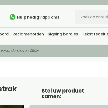
Hulp nodig?
app ons!
bord
Reclameborden
Signing bordjes
Tekst tegeltj
s verzenden boven €50,-
strak
Stel uw product
samen: