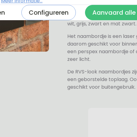
.
Meer informatie...
Het plexiglas is van nature h
en
Configureren
Aanvaard alle
verkrijgen, hiervan hebben wi
wit, grijs, zwart en mat zwart.
Het naambordje is een laser
daarom geschikt voor binne
een perspex naambordje of ac
zeer licht.
De RVS-look naambordjes zi
een geborstelde toplaag. Oo
geschikt voor buitengebruik.