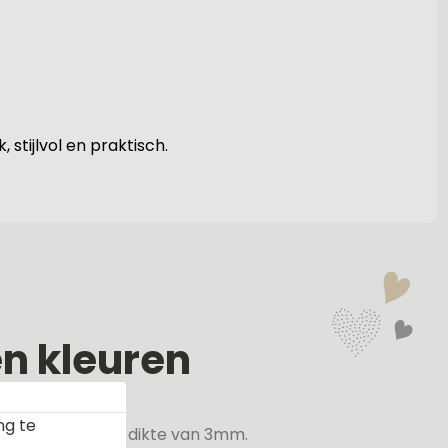
, stijlvol en praktisch.
en kleuren
ng te
veren hebben een dikte van 3mm.