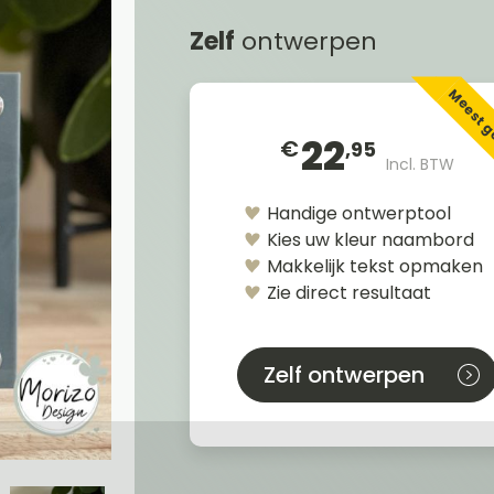
Zelf
ontwerpen
Meest 
22
€
,95
Incl. BTW
Handige ontwerptool
Kies uw kleur naambord
Makkelijk tekst opmaken
Zie direct resultaat
Zelf ontwerpen