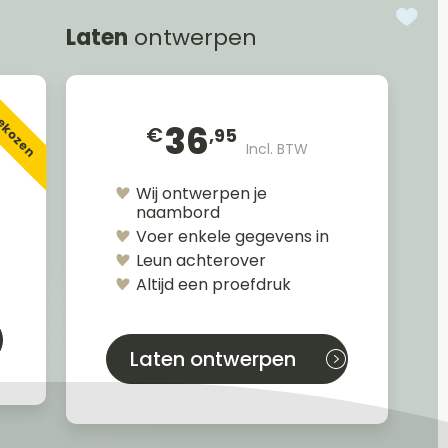
Laten
ontwerpen
gekozen
36
€
,95
Incl. BTW
Wij ontwerpen je
naambord
Voer enkele gegevens in
Leun achterover
Altijd een proefdruk
Laten ontwerpen