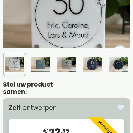
Stel uw product
samen:
Zelf
ontwerpen
Meest gekozen
23
€
,95