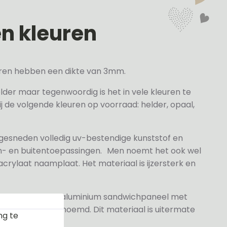
en kleuren
veren hebben een dikte van 3mm.
elder maar tegenwoordig is het in vele kleuren te
j de volgende kleuren op voorraad: helder, opaal,
 gesneden volledig uv-bestendige kunststof en
n- en buitentoepassingen. Men noemt het ook wel
rylaat naamplaat. Het materiaal is ijzersterk en
jn gemaakt van aluminium sandwichpaneel met
k wel dibond genoemd. Dit materiaal is uitermate
ng te