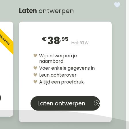
Laten
ontwerpen
gekozen
38
€
,95
Incl. BTW
Wij ontwerpen je
naambord
Voer enkele gegevens in
Leun achterover
Altijd een proefdruk
Laten ontwerpen