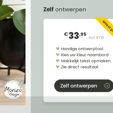
Zelf
ontwerpen
Meest 
33
€
,95
Incl. BTW
Handige ontwerptool
Kies uw kleur naambord
Makkelijk tekst opmaken
Zie direct resultaat
Zelf ontwerpen