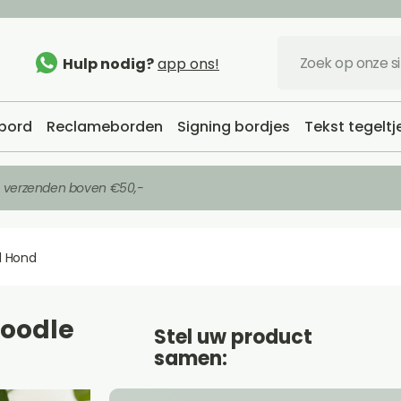
Hulp nodig?
app ons!
bord
Reclameborden
Signing bordjes
Tekst tegeltj
s verzenden boven €50,-
 Hond
oodle
Stel uw product
samen: