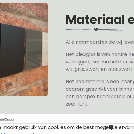
Materiaal 
Alle naambordjes die wij le
Het plexiglas is van nature h
verkrijgen, hiervan hebben wi
wit, grijs, zwart en mat zwart.
Het naambordje is een laser
daarom geschikt voor binne
een perspex naambordje of ac
zeer licht.
De RVS-look naambordjes zi
een geborstelde toplaag. Oo
 maakt gebruik van cookies om de best mogelijke ervari
geschikt voor buitengebruik.