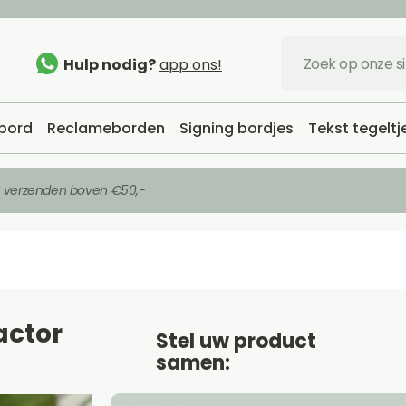
Hulp nodig?
app ons!
bord
Reclameborden
Signing bordjes
Tekst tegeltj
s verzenden boven €50,-
actor
Stel uw product
samen: