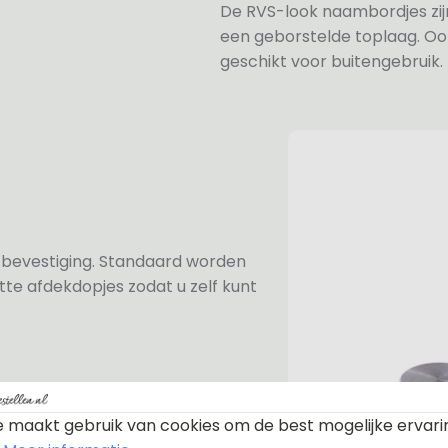
De RVS-look naambordjes zi
een geborstelde toplaag. Oo
geschikt voor buitengebruik.
n bevestiging. Standaard worden
te afdekdopjes zodat u zelf kunt
ezen voor de rvs-afstandhouders.
 maakt gebruik van cookies om de best mogelijke ervari
prijs van €6,-. Mocht u voor een