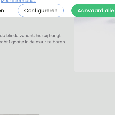
.
Meer informatie...
e rvs-afstandhouders aan omdat
en
Configureren
Aanvaard alle
de blinde variant, hierbij hangt
cht 1 gaatje in de muur te boren.