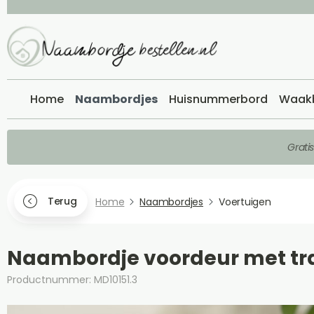
Home
Naambordjes
Huisnummerbord
Waak
Grati
Terug
Home
Naambordjes
Voertuigen
Naambordje voordeur met tr
Productnummer: MD10151.3