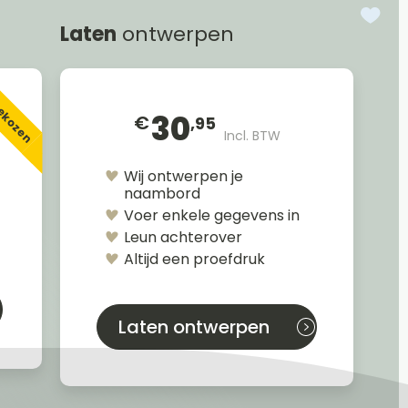
Laten
ontwerpen
gekozen
30
€
,95
Incl. BTW
Wij ontwerpen je
naambord
Voer enkele gegevens in
Leun achterover
Altijd een proefdruk
Laten ontwerpen