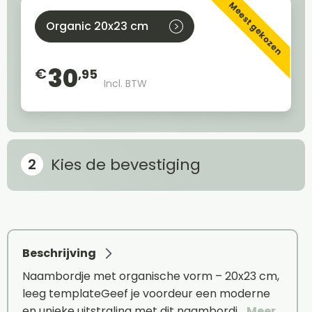
Meest gekozen
Organic 20x23 cm
30
€
,95
Incl. BTW
Kies de bevestiging
Beschrijving
Naambordje met organische vorm – 20x23 cm,
leeg templateGeef je voordeur een moderne
en unieke uitstraling met dit naambordj…
Meer