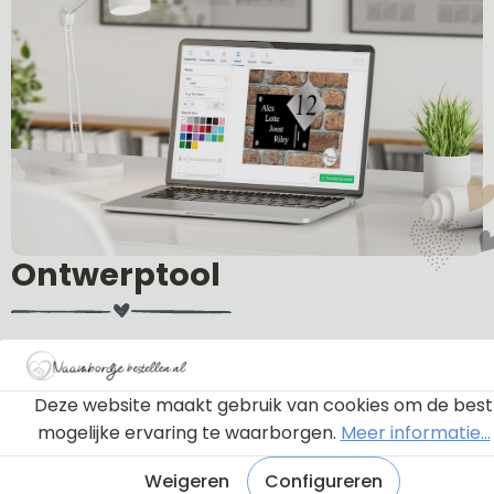
Ontwerptool
Via onderstaande knop komt u bij een instructie en
een tutorial die u een rondleiding geeft door de
Deze website maakt gebruik van cookies om de best
ontwerptool. Hierdoor weet u precies hoe u zelf uw
mogelijke ervaring te waarborgen.
Meer informatie...
naambordje helemaal kunt aanpassen en naar uw
eigen smaak kunt ontwerpen.
Weigeren
Configureren