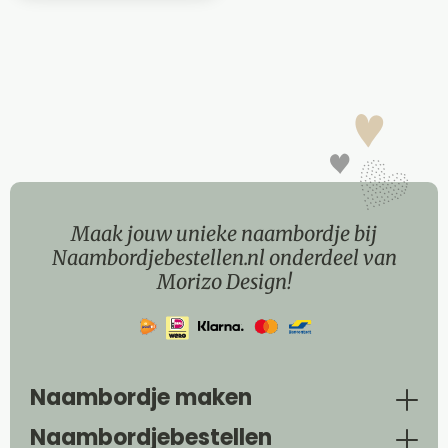
Maak jouw unieke naambordje bij
Naambordjebestellen.nl onderdeel van
Morizo Design!
Naambordje maken
Naambordjebestellen