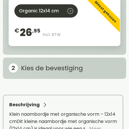
Meest gekozen
Organic 12x14 cm
26
€
,95
Incl. BTW
Kies de bevestiging
Beschrijving
Klein naambordje met organische vorm – 12x14
cmDit kleine naambordje met organische vorm
(12x14 cm) is ideaal voor wie een s…
Meer