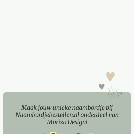
Maak jouw unieke naambordje bij
Naambordjebestellen.nl onderdeel van
Morizo Design!