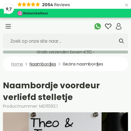
×
2054
Reviews
9,7
Gratis verzenden boven €50,-
Home
Naambordjes
Gezins naambordjes
Naambordje voordeur
verliefd stelletje
Productnummer: MD11092.1