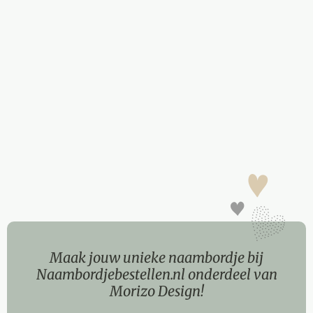
Maak jouw unieke naambordje bij
Naambordjebestellen.nl onderdeel van
Morizo Design!