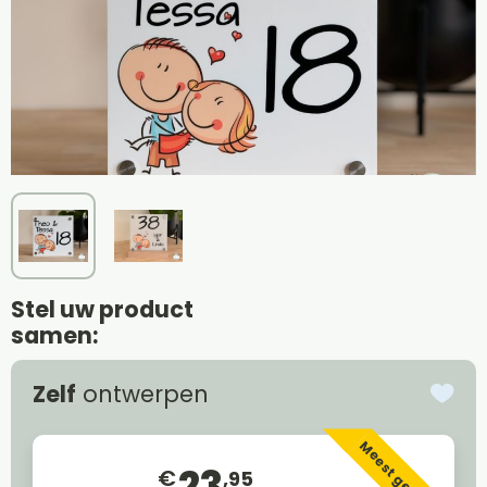
Stel uw product
samen:
Zelf
ontwerpen
Meest gekozen
23
€
,95