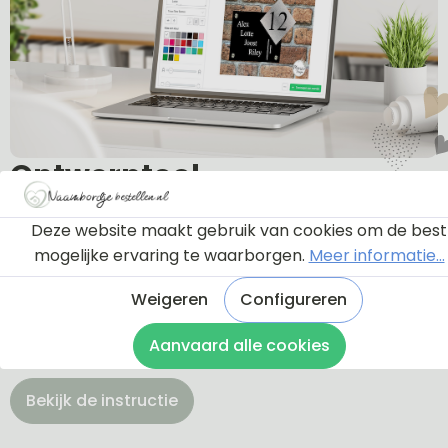
Ontwerptool
Deze website maakt gebruik van cookies om de best
Via onderstaande knop komt u bij een instructie en
mogelijke ervaring te waarborgen.
Meer informatie...
een tutorial die u een rondleiding geeft door de
ontwerptool. Hierdoor weet u precies hoe u zelf uw
Weigeren
Configureren
naambordje helemaal kunt aanpassen en naar uw
Aanvaard alle cookies
eigen smaak kunt ontwerpen.
Bekijk de instructie