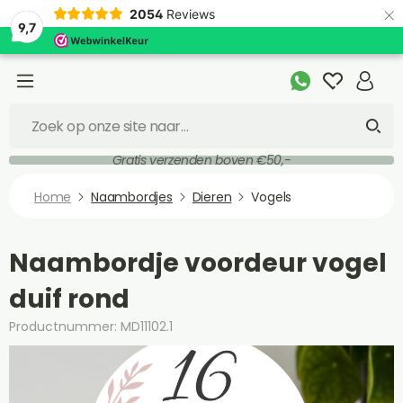
×
2054
Reviews
9,7
Gratis verzenden boven €50,-
Home
Naambordjes
Dieren
Vogels
Naambordje voordeur vogel
duif rond
Productnummer: MD11102.1