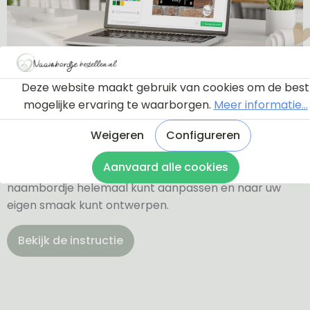
Ontwerptool
Deze website maakt gebruik van cookies om de best
mogelijke ervaring te waarborgen.
Meer informatie...
Weigeren
Configureren
Via onderstaande knop komt u bij een instructie en
een tutorial die u een rondleiding geeft door de
Aanvaard alle cookies
ontwerptool. Hierdoor weet u precies hoe u zelf uw
naambordje helemaal kunt aanpassen en naar uw
eigen smaak kunt ontwerpen.
Bekijk de instructie