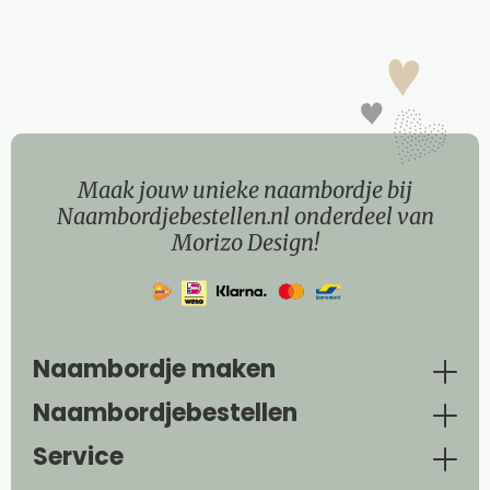
Maak jouw unieke naambordje bij
Naambordjebestellen.nl onderdeel van
Morizo Design!
Naambordje maken
Naambordjebestellen
Service