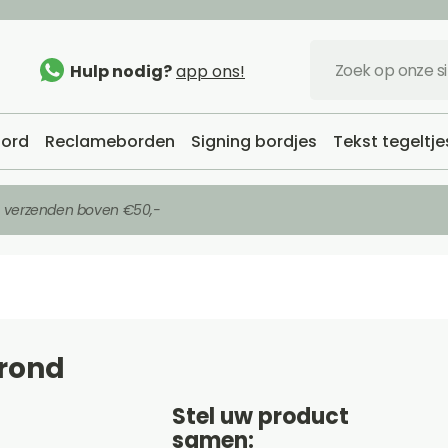
Hulp nodig?
app ons!
ord
Reclameborden
Signing bordjes
Tekst tegeltje
s verzenden boven €50,-
 rond
Stel uw product
samen: