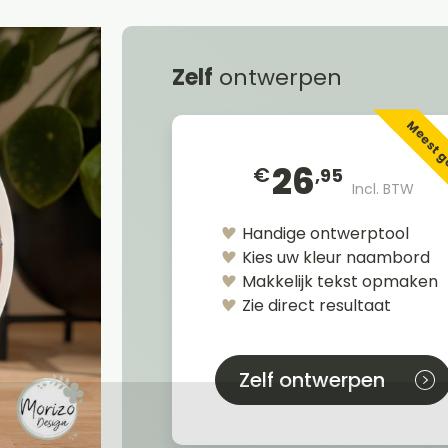
Zelf
ontwerpen
Meest 
26
€
,95
Incl. BTW
Handige ontwerptool
Kies uw kleur naambord
Makkelijk tekst opmaken
Zie direct resultaat
Zelf ontwerpen