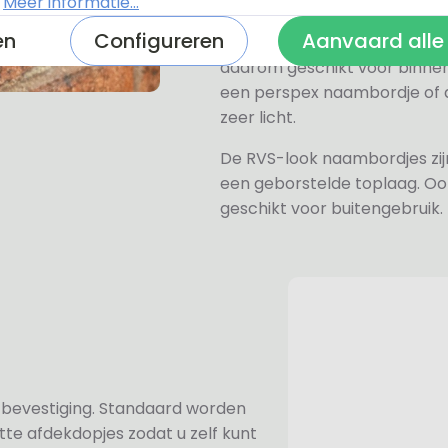
wit, grijs, zwart en mat zwart.
.
Meer informatie...
en
Configureren
Aanvaard alle
Het naambordje is een laser
daarom geschikt voor binne
een perspex naambordje of ac
zeer licht.
De RVS-look naambordjes zi
een geborstelde toplaag. Oo
geschikt voor buitengebruik.
n bevestiging. Standaard worden
te afdekdopjes zodat u zelf kunt