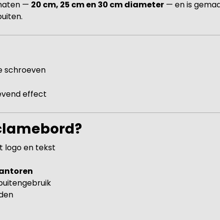
 maten —
20 cm, 25 cm en 30 cm diameter
— en is gema
buiten.
e schroeven
evend effect
eclamebord?
 logo en tekst
kantoren
buitengebruik
nden