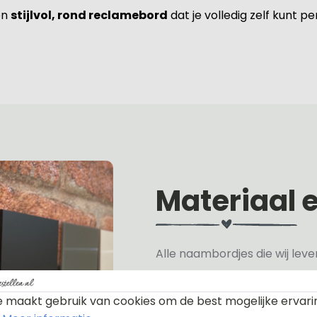
en
stijlvol, rond reclamebord
dat je volledig zelf kunt p
Materiaal 
Alle naambordjes die wij le
Het plexiglas is van nature h
verkrijgen, hiervan hebben wi
 maakt gebruik van cookies om de best mogelijke ervari