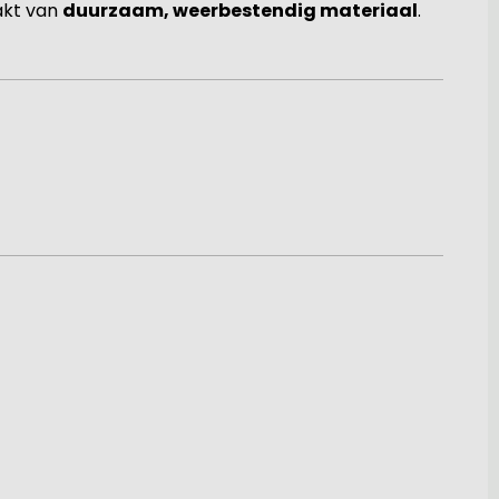
akt van
duurzaam, weerbestendig materiaal
.