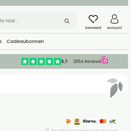
bewaard
account
s
Cadeaubonnen
Beveiligd bestel en betaalproces