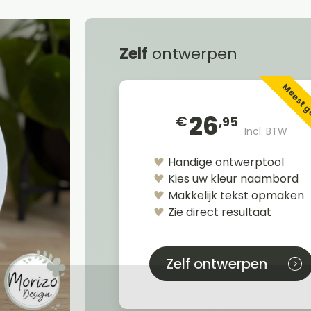
Zelf
ontwerpen
Meest 
26
€
,95
Incl. BTW
Handige ontwerptool
Kies uw kleur naambord
Makkelijk tekst opmaken
Zie direct resultaat
Zelf ontwerpen