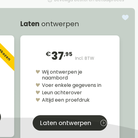
Laten
ontwerpen
gekozen
37
€
,95
Incl. BTW
Wij ontwerpen je
naambord
Voer enkele gegevens in
Leun achterover
Altijd een proefdruk
Laten ontwerpen