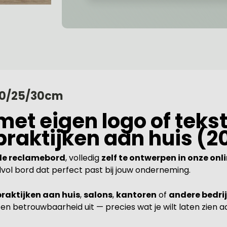
20/25/30cm
t eigen logo of tekst
praktijken aan huis (2
de reclamebord
, volledig
zelf te ontwerpen in onze on
jlvol bord dat perfect past bij jouw onderneming.
praktijken aan huis
,
salons
,
kantoren
of
andere bedri
en betrouwbaarheid uit — precies wat je wilt laten zien a