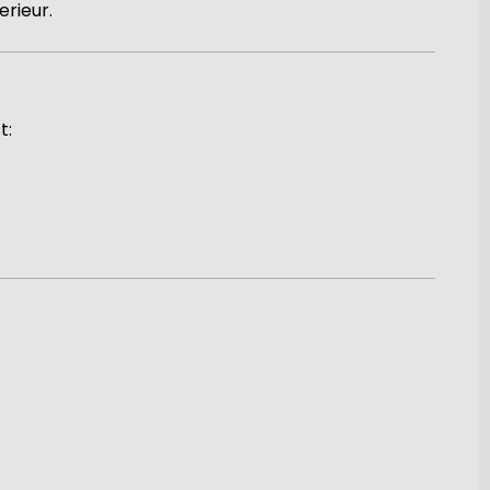
erieur.
t: