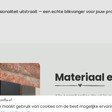
ionaliteit uitstraalt — een echte blikvanger voor jouw pra
Materiaal 
Alle naambordjes die wij le
Het plexiglas is van nature h
 maakt gebruik van cookies om de best mogelijke ervari