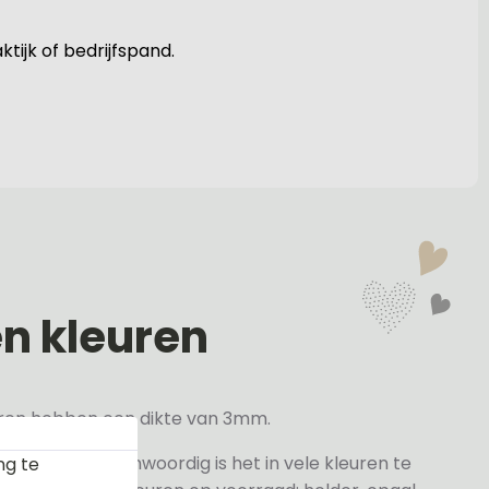
ktijk of bedrijfspand.
en kleuren
veren hebben een dikte van 3mm.
elder maar tegenwoordig is het in vele kleuren te
ng te