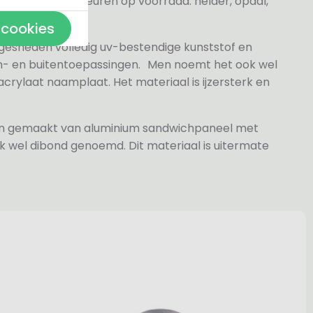
j de volgende kleuren op voorraad: helder, opaal,
 cookies
 gesneden volledig uv-bestendige kunststof en
n- en buitentoepassingen. Men noemt het ook wel
rylaat naamplaat. Het materiaal is ijzersterk en
jn gemaakt van aluminium sandwichpaneel met
k wel dibond genoemd. Dit materiaal is uitermate