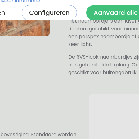
verkrijgen, hiervan hebben wi
.
Meer informatie...
wit, grijs, zwart en mat zwart.
en
Configureren
Aanvaard alle
Het naambordje is een laser
daarom geschikt voor binne
een perspex naambordje of ac
zeer licht.
De RVS-look naambordjes zi
een geborstelde toplaag. Oo
geschikt voor buitengebruik.
n bevestiging. Standaard worden