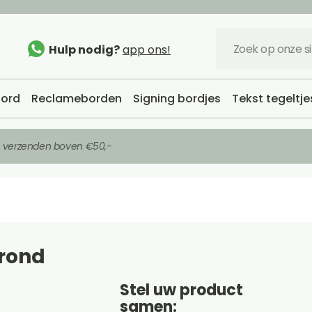
Hulp nodig?
app ons!
ord
Reclameborden
Signing bordjes
Tekst tegeltje
s verzenden boven €50,-
 rond
Stel uw product
samen: