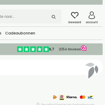
bewaard
account
s
Cadeaubonnen
Beveiligd bestel en betaalproces