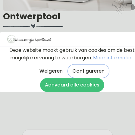
Ontwerptool
Via onderstaande knop komt u bij een instructie en
een tutorial die u een rondleiding geeft door de
Deze website maakt gebruik van cookies om de best
ontwerptool. Hierdoor weet u precies hoe u zelf uw
mogelijke ervaring te waarborgen.
Meer informatie...
naambordje helemaal kunt aanpassen en naar uw
eigen smaak kunt ontwerpen.
Weigeren
Configureren
Bekijk de instructie
Aanvaard alle cookies