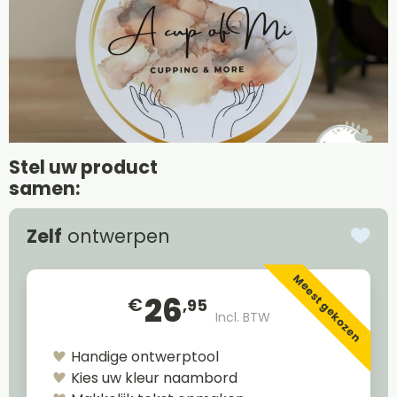
Stel uw product
samen:
Zelf
ontwerpen
Meest gekozen
26
€
,95
Incl. BTW
Handige ontwerptool
Kies uw kleur naambord