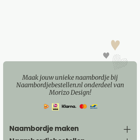
Maak jouw unieke naambordje bij
Naambordjebestellen.nl onderdeel van
Morizo Design!
Naambordje maken