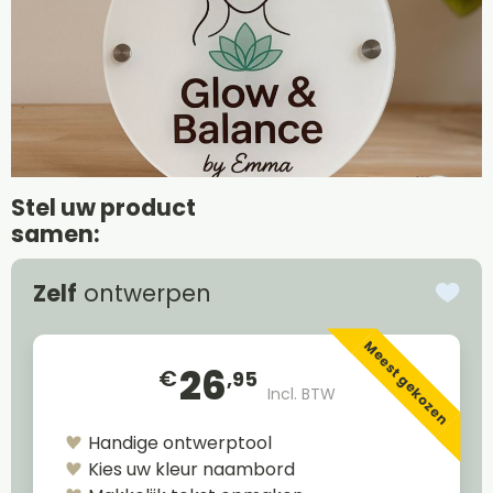
Stel uw product
samen:
Zelf
ontwerpen
Meest gekozen
26
€
,95
Incl. BTW
Handige ontwerptool
Kies uw kleur naambord