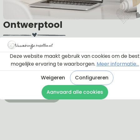
Ontwerptool
Via onderstaande knop komt u bij een instructie en
een tutorial die u een rondleiding geeft door de
Deze website maakt gebruik van cookies om de best
ontwerptool. Hierdoor weet u precies hoe u zelf uw
mogelijke ervaring te waarborgen.
Meer informatie...
naambordje helemaal kunt aanpassen en naar uw
Weigeren
Configureren
eigen smaak kunt ontwerpen.
Aanvaard alle cookies
Bekijk de instructie