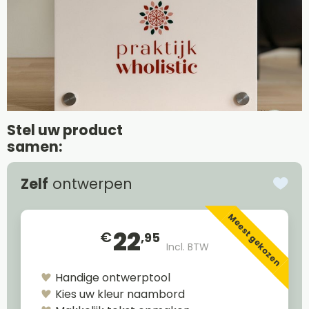
Stel uw product
samen:
Zelf
ontwerpen
Meest gekozen
22
€
,95
Incl. BTW
Handige ontwerptool
Kies uw kleur naambord