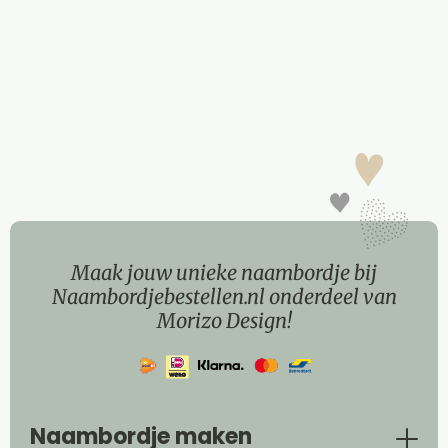
Maak jouw unieke naambordje bij
Naambordjebestellen.nl onderdeel van
Morizo Design!
Naambordje maken