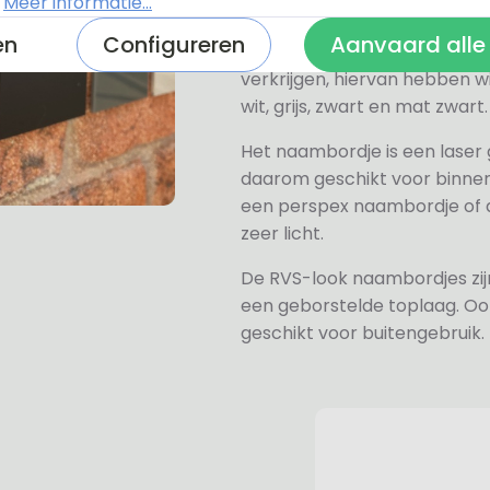
.
Meer informatie...
Alle naambordjes die wij le
en
Configureren
Aanvaard alle
Het plexiglas is van nature h
verkrijgen, hiervan hebben wi
wit, grijs, zwart en mat zwart.
Het naambordje is een laser
daarom geschikt voor binne
een perspex naambordje of ac
zeer licht.
De RVS-look naambordjes zi
een geborstelde toplaag. Oo
geschikt voor buitengebruik.