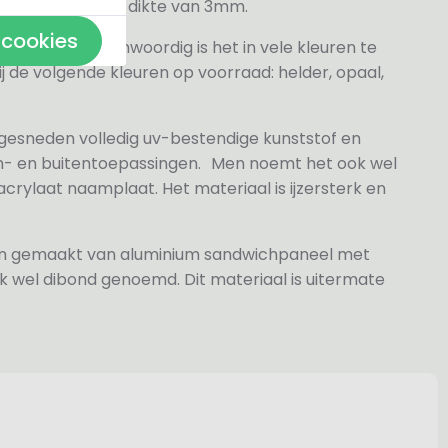
veren hebben een dikte van 3mm.
 cookies
elder maar tegenwoordig is het in vele kleuren te
j de volgende kleuren op voorraad: helder, opaal,
 gesneden volledig uv-bestendige kunststof en
n- en buitentoepassingen. Men noemt het ook wel
rylaat naamplaat. Het materiaal is ijzersterk en
jn gemaakt van aluminium sandwichpaneel met
k wel dibond genoemd. Dit materiaal is uitermate