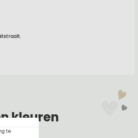
tstraalt.
en kleuren
ng te