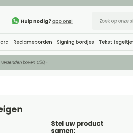
Hulp nodig?
app ons!
ord
Reclameborden
Signing bordjes
Tekst tegeltje
s verzenden boven €50,-
eigen
Stel uw product
samen: