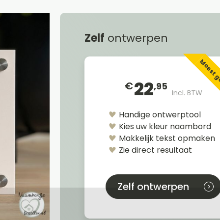
Zelf
ontwerpen
Meest 
22
€
,95
Incl. BTW
Handige ontwerptool
Kies uw kleur naambord
Makkelijk tekst opmaken
Zie direct resultaat
Zelf ontwerpen