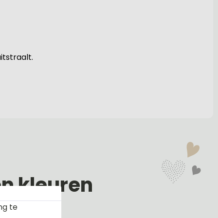
tstraalt.
en kleuren
ng te