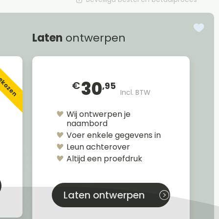
Laten
ontwerpen
gekozen
30
€
,95
Incl. BTW
Wij ontwerpen je
naambord
Voer enkele gegevens in
Leun achterover
Altijd een proefdruk
Laten ontwerpen