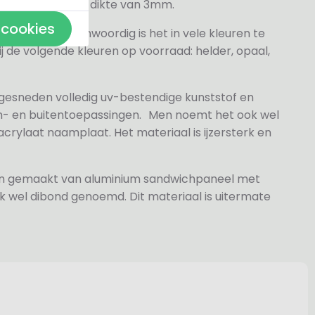
veren hebben een dikte van 3mm.
 cookies
elder maar tegenwoordig is het in vele kleuren te
j de volgende kleuren op voorraad: helder, opaal,
 gesneden volledig uv-bestendige kunststof en
n- en buitentoepassingen. Men noemt het ook wel
rylaat naamplaat. Het materiaal is ijzersterk en
jn gemaakt van aluminium sandwichpaneel met
k wel dibond genoemd. Dit materiaal is uitermate