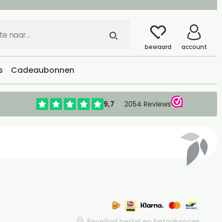
bewaard
account
s
Cadeaubonnen
Beveiligd bestel en betaalproces