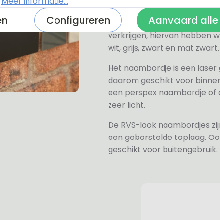
.
Meer informatie...
Alle naambordjes die wij le
en
Configureren
Aanvaard alle
Het plexiglas is van nature h
verkrijgen, hiervan hebben wi
wit, grijs, zwart en mat zwart.
Het naambordje is een laser
daarom geschikt voor binne
een perspex naambordje of ac
zeer licht.
De RVS-look naambordjes zi
een geborstelde toplaag. Oo
geschikt voor buitengebruik.