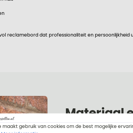
en
ol reclamebord dat professionaliteit en persoonlijkheid ui
Materiaal 
 maakt gebruik van cookies om de best mogelijke ervari