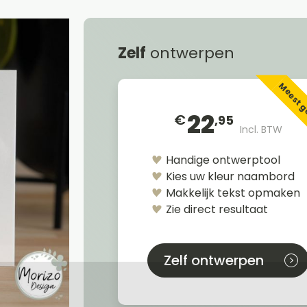
Zelf
ontwerpen
Meest 
22
€
,95
Incl. BTW
Handige ontwerptool
Kies uw kleur naambord
Makkelijk tekst opmaken
Zie direct resultaat
Zelf ontwerpen