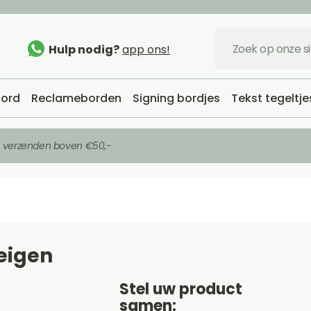
Hulp nodig?
app ons!
ord
Reclameborden
Signing bordjes
Tekst tegeltje
s verzenden boven €50,-
eigen
Stel uw product
samen: