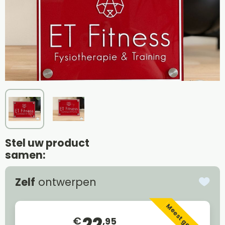
Stel uw product
samen:
Zelf
ontwerpen
Meest gekozen
22
€
,95