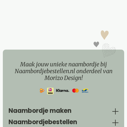
Maak jouw unieke naambordje bij
Naambordjebestellen.nl onderdeel van
Morizo Design!
Naambordje maken
Naambordjebestellen