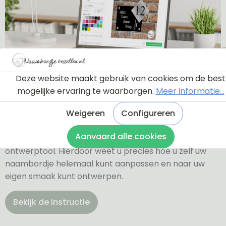
Deze website maakt gebruik van cookies om de best
Ontwerptool
mogelijke ervaring te waarborgen.
Meer informatie...
Weigeren
Configureren
Via onderstaande knop komt u bij een instructie en
Aanvaard alle cookies
een tutorial die u een rondleiding geeft door de
ontwerptool. Hierdoor weet u precies hoe u zelf uw
naambordje helemaal kunt aanpassen en naar uw
eigen smaak kunt ontwerpen.
Bekijk de instructie