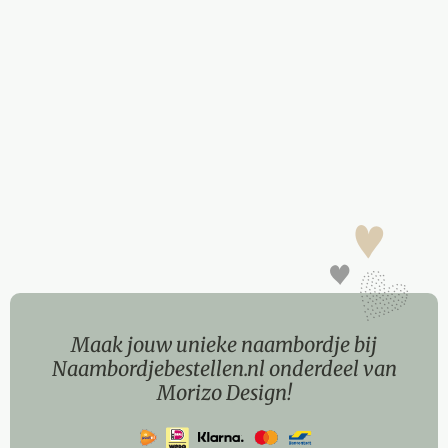
Maak jouw unieke naambordje bij
Naambordjebestellen.nl onderdeel van
Morizo Design!