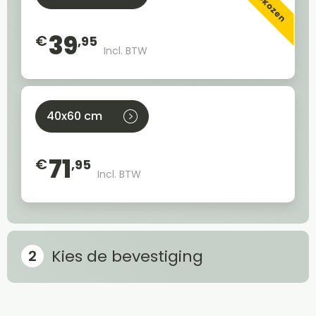
39
€
,95
Incl. BTW
40x60 cm
71
€
,95
Incl. BTW
Kies de bevestiging