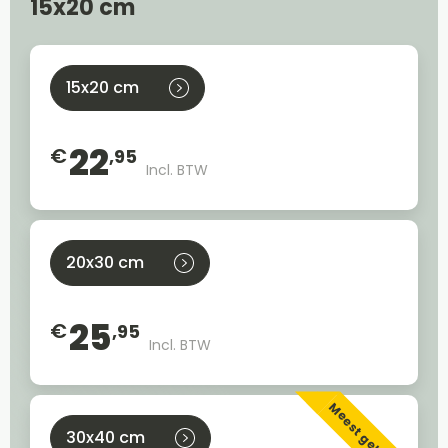
15x20 cm
15x20 cm
22
€
,95
Incl. BTW
20x30 cm
25
€
,95
Incl. BTW
Meest gekozen
30x40 cm