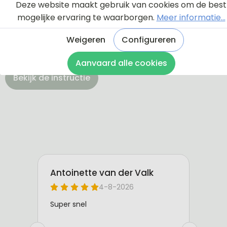
Via onderstaande knop komt u bij een instructie en
Deze website maakt gebruik van cookies om de best
een tutorial die u een rondleiding geeft door de
mogelijke ervaring te waarborgen.
Meer informatie...
ontwerptool. Hierdoor weet u precies hoe u zelf uw
naambordje helemaal kunt aanpassen en naar uw
Weigeren
Configureren
eigen smaak kunt ontwerpen.
Aanvaard alle cookies
Bekijk de instructie