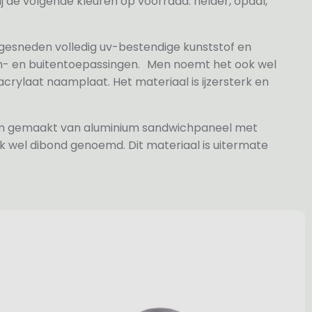
j de volgende kleuren op voorraad: helder, opaal,
 gesneden volledig uv-bestendige kunststof en
n- en buitentoepassingen. Men noemt het ook wel
rylaat naamplaat. Het materiaal is ijzersterk en
jn gemaakt van aluminium sandwichpaneel met
k wel dibond genoemd. Dit materiaal is uitermate