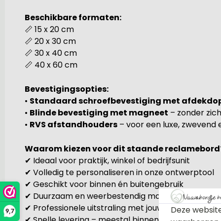
Beschikbare formaten:
📏 15 x 20 cm
📏 20 x 30 cm
📏 30 x 40 cm
📏 40 x 60 cm
Bevestigingsopties:
•
Standaard schroefbevestiging met afdekdo
•
Blinde bevestiging met magneet
– zonder zic
•
RVS afstandhouders
– voor een luxe, zwevend e
Waarom kiezen voor dit staande reclamebord
✔ Ideaal voor praktijk, winkel of bedrijfsunit
✔ Volledig te personaliseren in onze ontwerptool
✔ Geschikt voor binnen én buitengebruik
✔ Duurzaam en weerbestendig materiaal
✔ Professionele uitstraling met jouw eigen logo of 
Deze website
9,7
✔ Snelle levering – meestal binnen 24 uur verzond