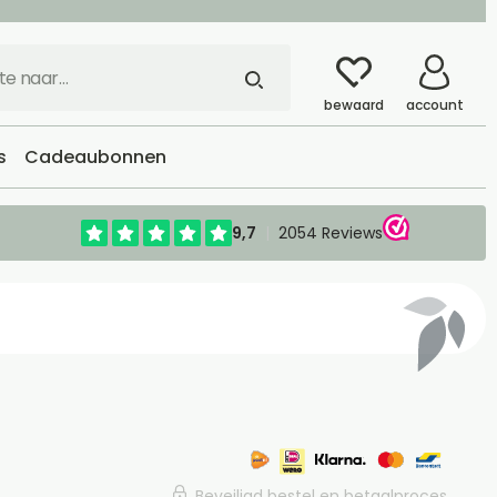
bewaard
account
s
Cadeaubonnen
Beveiligd bestel en betaalproces