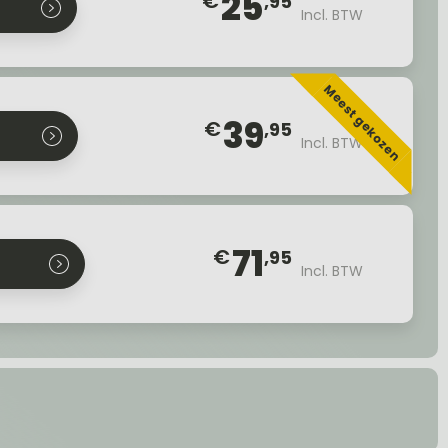
25
€
,95
Incl. BTW
Meest gekozen
39
€
,95
Incl. BTW
71
€
,95
Incl. BTW