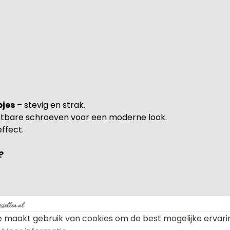
pjes
– stevig en strak.
htbare schroeven voor een moderne look.
ffect.
?
tekst
 maakt gebruik van cookies om de best mogelijke ervari
en