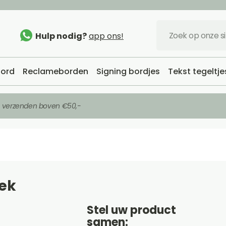
Hulp nodig?
app ons!
ord
Reclameborden
Signing bordjes
Tekst tegeltje
s verzenden boven €50,-
ek
Stel uw product
samen: