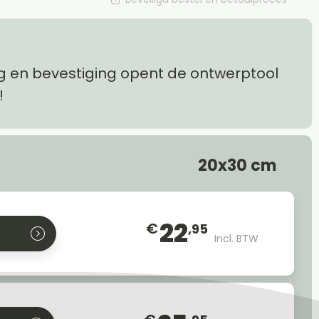
g en bevestiging opent de ontwerptool
!
20x30 cm
22
€
,95
Incl. BTW