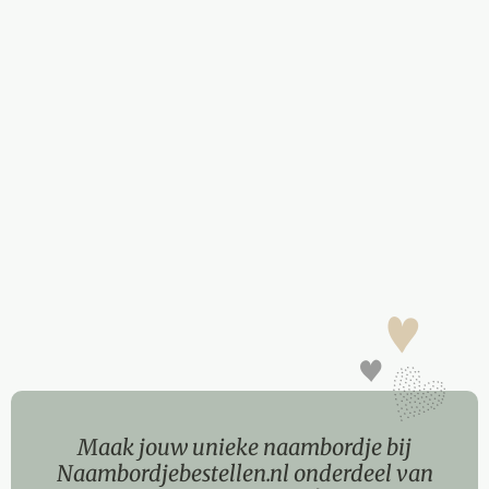
Maak jouw unieke naambordje bij
Naambordjebestellen.nl onderdeel van