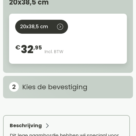
20x38,5 cm
20x38,5 cm
32
€
,95
Incl. BTW
Kies de bevestiging
Beschrijving
Dit lege naambordje hebben wij speciaal voor