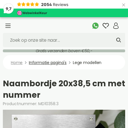
×
2054
Reviews
9,7
Gratis verzenden boven €50,-
Home
Informatie pagina's
Lege modellen
Naambordje 20x38,5 cm met
nummer
Productnummer: MD10358.3