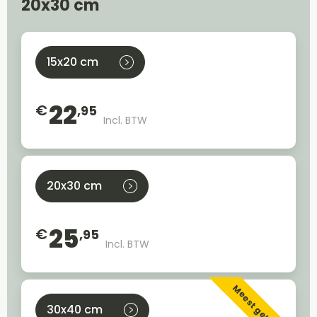
20x30 cm
15x20 cm
22
€
,95
Incl. BTW
20x30 cm
25
€
,95
Incl. BTW
Meest gekozen
30x40 cm