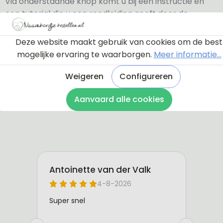
Via onderstaande knop komt u bij een instructie en
een tutorial die u een rondleiding geeft door de
ontwerptool. Hierdoor weet u precies hoe u zelf uw
naambordje helemaal kunt aanpassen en naar uw
Deze website maakt gebruik van cookies om de best
eigen smaak kunt ontwerpen.
mogelijke ervaring te waarborgen.
Meer informatie...
Bekijk de instructie
Weigeren
Configureren
Aanvaard alle cookies