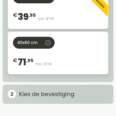
39
€
,95
Incl. BTW
40x60 cm
71
€
,95
Incl. BTW
Kies de bevestiging