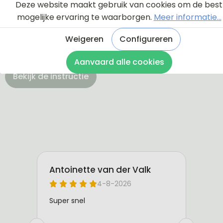
Via onderstaande knop komt u bij een instructie en
Deze website maakt gebruik van cookies om de best
een tutorial die u een rondleiding geeft door de
mogelijke ervaring te waarborgen.
Meer informatie...
ontwerptool. Hierdoor weet u precies hoe u zelf uw
naambordje helemaal kunt aanpassen en naar uw
Weigeren
Configureren
eigen smaak kunt ontwerpen.
Aanvaard alle cookies
Bekijk de instructie