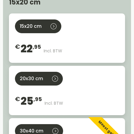
15x20 cm
15x20 cm
22
€
,95
Incl. BTW
20x30 cm
25
€
,95
Incl. BTW
Meest gekozen
30x40 cm