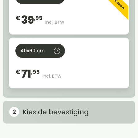
39
€
,95
Incl. BTW
40x60 cm
71
€
,95
Incl. BTW
Kies de bevestiging