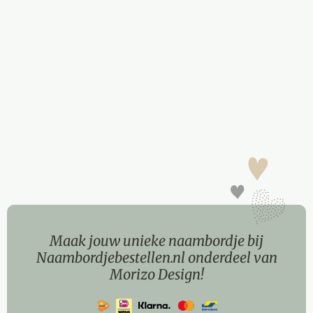
Maak jouw unieke naambordje bij
Naambordjebestellen.nl onderdeel van
Morizo Design!