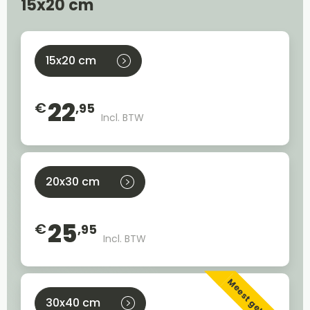
15x20 cm
15x20 cm
22
€
,95
Incl. BTW
20x30 cm
25
€
,95
Incl. BTW
Meest gekozen
30x40 cm