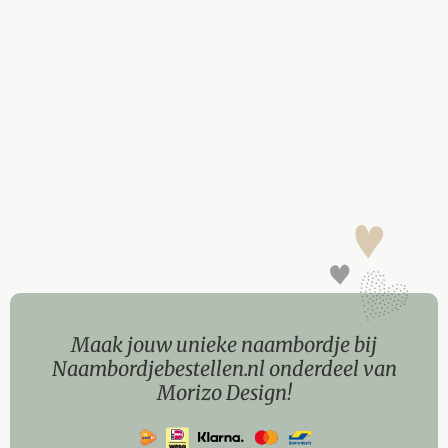
Maak jouw unieke naambordje bij
Naambordjebestellen.nl onderdeel van
Morizo Design!