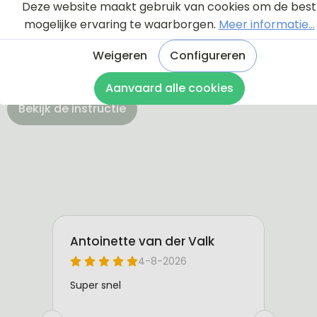
Via onderstaande knop komt u bij een instructie en
Deze website maakt gebruik van cookies om de best
een tutorial die u een rondleiding geeft door de
mogelijke ervaring te waarborgen.
Meer informatie...
ontwerptool. Hierdoor weet u precies hoe u zelf uw
naambordje helemaal kunt aanpassen en naar uw
Weigeren
Configureren
eigen smaak kunt ontwerpen.
Aanvaard alle cookies
Bekijk de instructie