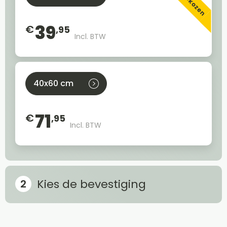
39
€
,95
Incl. BTW
40x60 cm
71
€
,95
Incl. BTW
Kies de bevestiging