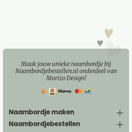
Maak jouw unieke naambordje bij
Naambordjebestellen.nl onderdeel van
Morizo Design!
Naambordje maken
Naambordjebestellen