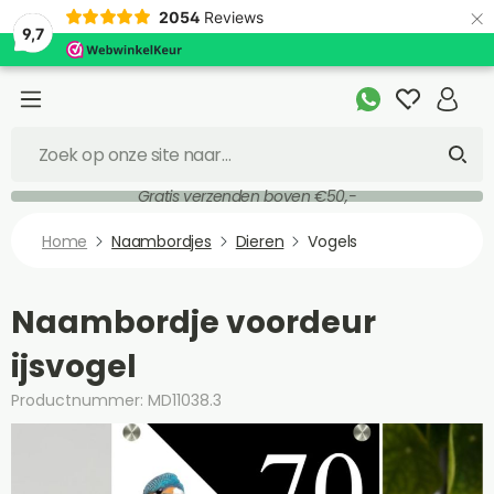
×
2054
Reviews
9,7
Gratis verzenden boven €50,-
Home
Naambordjes
Dieren
Vogels
Naambordje voordeur
ijsvogel
Productnummer: MD11038.3