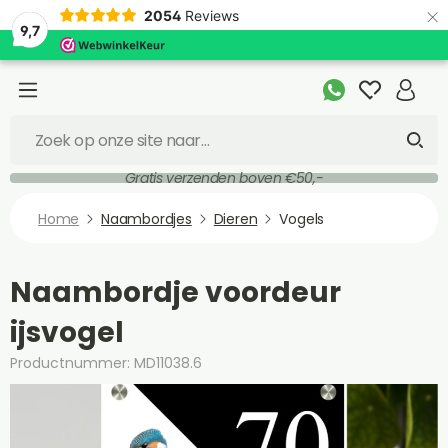
×
2054
Reviews
9,7
Gratis verzenden boven €50,-
Home
Naambordjes
Dieren
Vogels
Naambordje voordeur
ijsvogel
Productnummer: MD11038.6