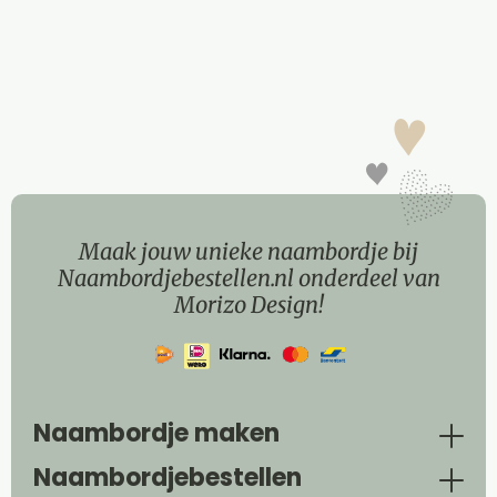
Maak jouw unieke naambordje bij
Naambordjebestellen.nl onderdeel van
Morizo Design!
Naambordje maken
Naambordjebestellen