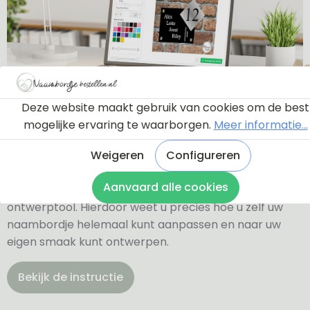
Deze website maakt gebruik van cookies om de best
Ontwerptool
mogelijke ervaring te waarborgen.
Meer informatie...
Weigeren
Configureren
Via onderstaande knop komt u bij een instructie en
Aanvaard alle cookies
een tutorial die u een rondleiding geeft door de
ontwerptool. Hierdoor weet u precies hoe u zelf uw
naambordje helemaal kunt aanpassen en naar uw
eigen smaak kunt ontwerpen.
Bekijk de instructie