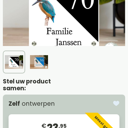
Stel uw product
samen:
Zelf
ontwerpen
Meest gekozen
23
€
,95